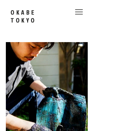
OKABE
​TOKYO