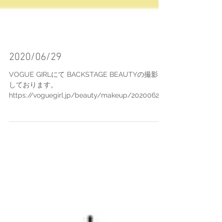
2020/06/29
VOGUE GIRLにて BACKSTAGE BEAUTYの撮影を
しております。
https://voguegirl.jp/beauty/makeup/20200629/
backstage-beauty-yusuke1/