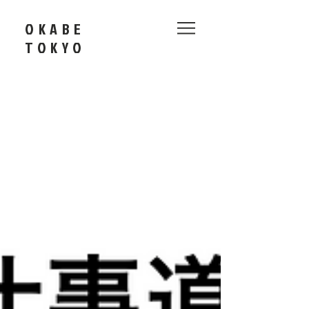
OKABE
​TOKYO