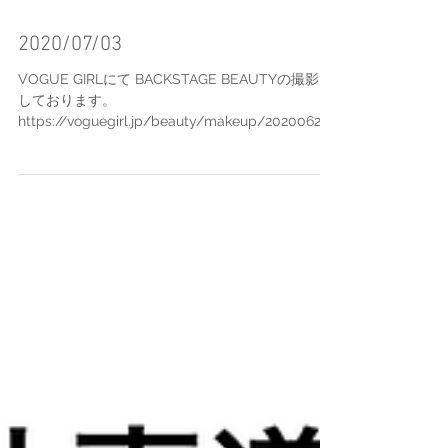
2020/07/03
VOGUE GIRLにて BACKSTAGE BEAUTYの撮影を
しております。
https://voguegirl.jp/beauty/makeup/20200629/
backstage-beauty-yusuke2/