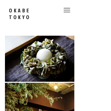
OKABE
​TOKYO