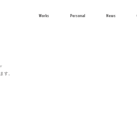
Works
Personal
News
デ
ります。